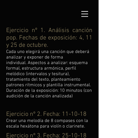
Ejercicio nº 1. Análisis canción
pop. Fechas de exposición: 4, 11
y 25 de octubre.
Cada uno elegirá una canción que deberá
analizar y exponer de forma
individual. Aspectos a analizar: esquema
formal, estructura armónica, perfil
melódico (intervalos y tesitura),
tratamiento del texto, planteamiento
patrones rítmicos y plantilla instrumental.
Duración de la exposición: 10 minutos (con
audición de la canción analizada)
Ejercicio nº 2. Fecha: 11-10-18
Crear una melodía de 8 compases con la
escala hexátona para violín o clarinete.
Ejercicio nº 3. Fecha: 25-10-18