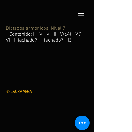
Dictados armónicos. Nivel 7
Contenido: I - IV - V - II - V(64) - V7 -
VI - II tachado7 - I tachado7 - I2
©
LAURA VEGA