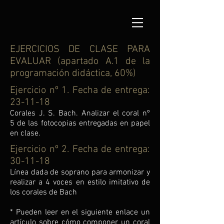
EJERCICIOS DE CLASE PARA
EVALUAR (apartado A.1 de la
programación didáctica, 60%)
Ejercicio nº 1. Fecha de entrega:
23-11-18
Corales J. S. Bach. Analizar el coral nº
5 de las fotocopias entregadas en papel
en clase.
Ejercicio nº 2. Fecha de entrega:
30-11-18
Línea dada de soprano para armonizar y
realizar a 4 voces en estilo imitativo de
los corales de Bach
* Pueden leer en el siguiente enlace un
artículo sobre cómo componer un coral